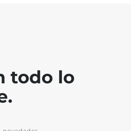
 todo lo
e.
n novedades.