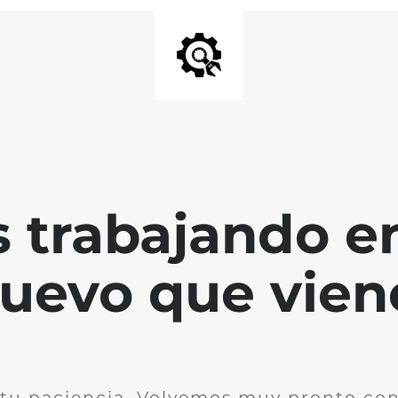
 trabajando en
uevo que vien
 tu paciencia. Volvemos muy pronto co