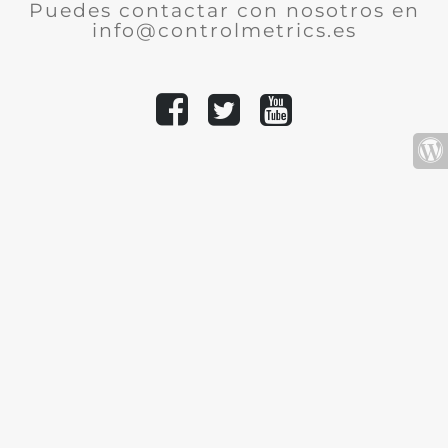
Puedes contactar con nosotros en
info@controlmetrics.es