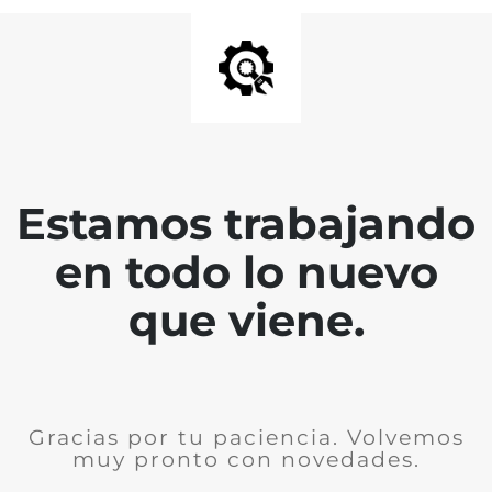
Estamos trabajando
en todo lo nuevo
que viene.
Gracias por tu paciencia. Volvemos
muy pronto con novedades.