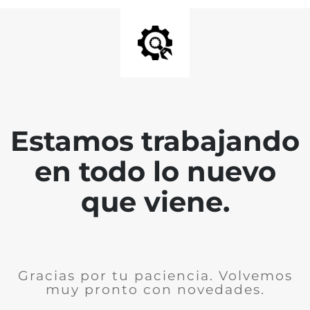
Estamos trabajando
en todo lo nuevo
que viene.
Gracias por tu paciencia. Volvemos
muy pronto con novedades.