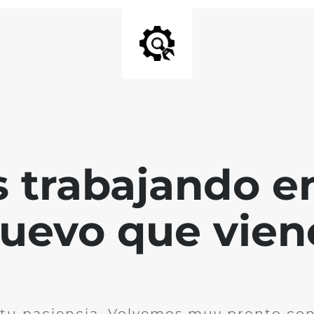
 trabajando en
uevo que vien
 tu paciencia. Volvemos muy pronto co