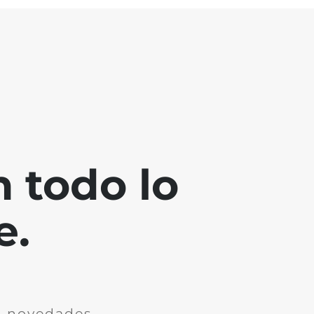
 todo lo
e.
n novedades.