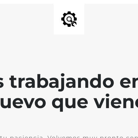
 trabajando en
uevo que vien
 tu paciencia. Volvemos muy pronto co