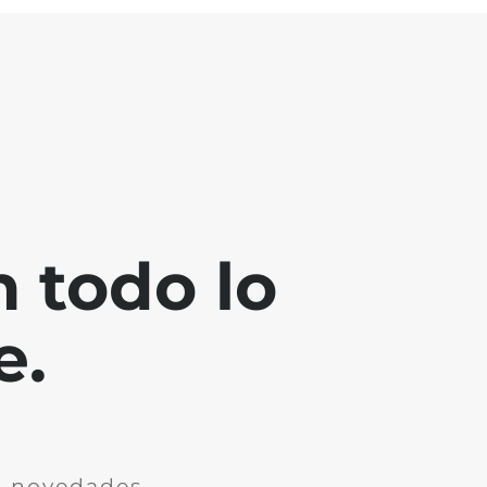
 todo lo
e.
n novedades.