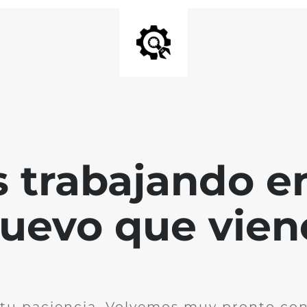
 trabajando en
uevo que vien
 tu paciencia. Volvemos muy pronto co