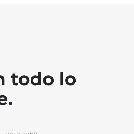
 todo lo
e.
n novedades.