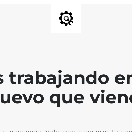
 trabajando en
uevo que vien
 tu paciencia. Volvemos muy pronto co