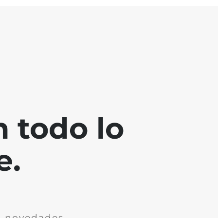
 todo lo
e.
n novedades.