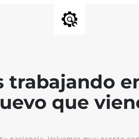
 trabajando en
uevo que vien
 tu paciencia. Volvemos muy pronto co