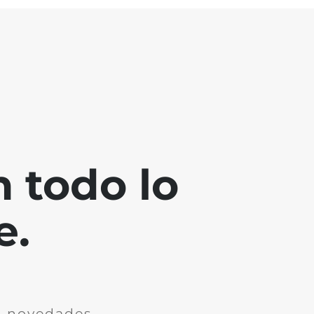
 todo lo
e.
n novedades.