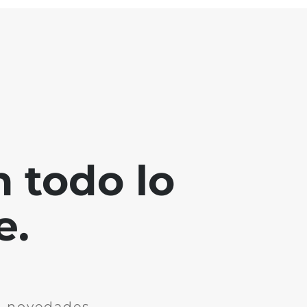
 todo lo
e.
n novedades.