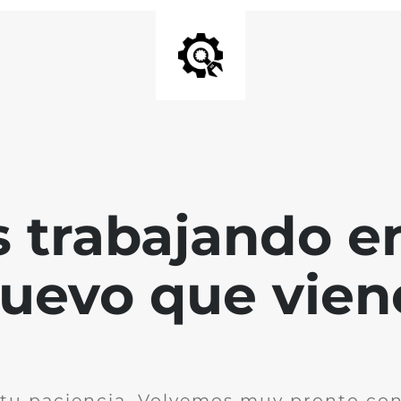
 trabajando en
uevo que vien
 tu paciencia. Volvemos muy pronto co