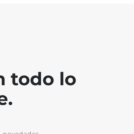
 todo lo
e.
n novedades.