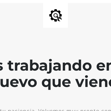
 trabajando en
uevo que vien
 tu paciencia. Volvemos muy pronto co