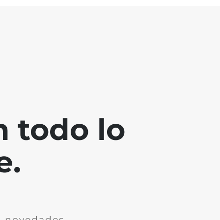
 todo lo
e.
n novedades.