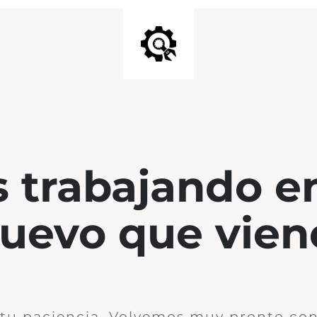
 trabajando en
uevo que vien
 tu paciencia. Volvemos muy pronto co