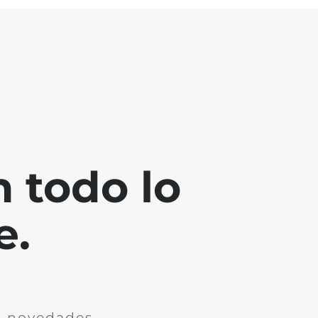
 todo lo
e.
n novedades.