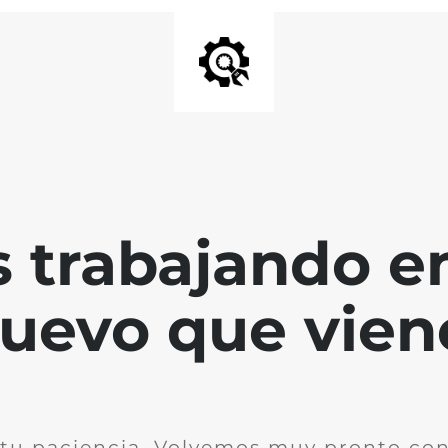
 trabajando en
uevo que vien
 tu paciencia. Volvemos muy pronto co