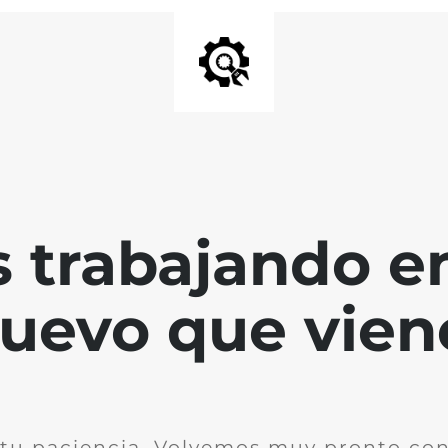
 trabajando en
uevo que vien
 tu paciencia. Volvemos muy pronto co