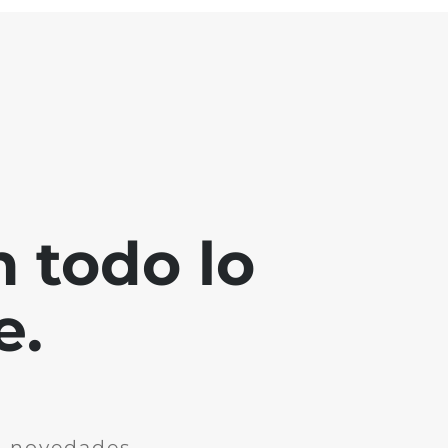
 todo lo
e.
n novedades.