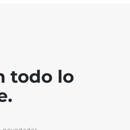
 todo lo
e.
n novedades.