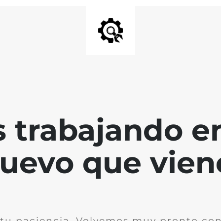
 trabajando en
uevo que vien
 tu paciencia. Volvemos muy pronto co